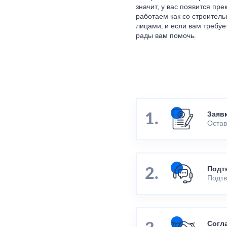
значит, у вас появится пр
работаем как со строител
лицами, и если вам требуе
рады вам помочь.
Заяв
Остав
Подт
Подтв
Согл