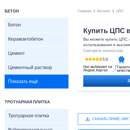
БЕТОН
Главная
Каталог
ЦПС
Бетон
Купить ЦПС 
Керамзитобетон
Вы можете купить ЦПС,
использования и высок
характеристиками. Дост
Смотреть полностью
Цемент
по всему Волосовскому 
5.0
Волосово, а также близ
Нас выбирают на
Цементный раствор
Гарант
Яндекс.Картах
качеств
Показать ещё
ТРОТУАРНАЯ ПЛИТКА
Тротуарная плитка
СКАЧАТЬ ПРАЙС-ЛИС