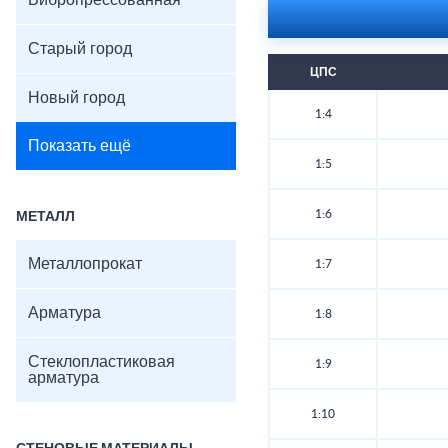
Вибропрессованная
Старый город
ЦПС
Новый город
1:4
Показать ещё
1:5
1:6
МЕТАЛЛ
Металлопрокат
1:7
Арматура
1:8
Стеклопластиковая
1:9
арматура
1:10