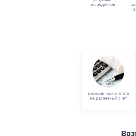
посредников
пр
в
Безналичная оплата
на расчётный счёт
Воз