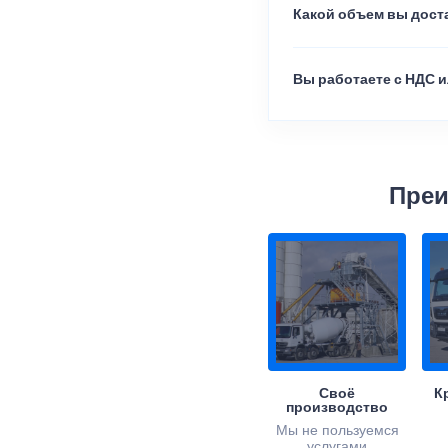
Какой объем вы доста
Вы работаете с НДС и
Преи
Своё
К
производство
Мы не пользуемся
услугами