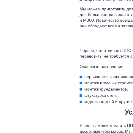
Мы можем приготовить для
для большинства задач от
и М300. Их качество всегд
они обладают всеми заявл
Первое, что отличает ЦПС о
перевозить, не требуется с
Основные назначения:
первичное выравнивани
монтаж штучных строите
монтаж фундаментов;
штукатурка стен;
заделка щелей и другие
Ус
У нас вы можете купить 
ассортиментом марок. Мы п