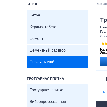
БЕТОН
Главная
Бетон
Тр
Керамзитобетон
В на
Гран
Гото
Смо
Цемент
плит
Дос
уто
Нас 
Цементный раствор
Янде
Иде
доро
Показать ещё
ТРОТУАРНАЯ ПЛИТКА
Тротуарная плитка
Вибропрессованная