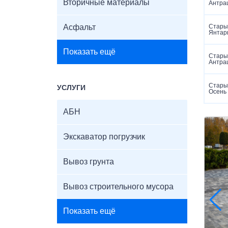
Вторичные материалы
Антра
Асфальт
Старый
Янтар
Показать ещё
Старый
Антра
Старый
УСЛУГИ
Осень
АБН
Экскаватор погрузчик
Вывоз грунта
Вывоз строительного мусора
Показать ещё