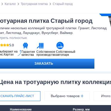
Каталог
Тротуарная плитка
Старый город
отуарная плитка Старый город
личии несколько коллекций тротуарной плитки: Гранит, Листопад
ит, Листопад, Лаундхаус, Вунусберг, Ваймер.
вый ассортимент на складе — около 50 м², а при необходимости
треть полностью
ка может быть изготовлена под заказ за 2–3 дня.
5.0
тупны разные размеры, варианты и толщины. Для консультации и
чнения деталей свяжитесь с менеджером производства.
выбирают на
Гарантия
Собственное
Собственный
кс.Картах
качества
производство
автопарк
ально подходит для мощения дворов, пешеходных зон, садовых
жек и подъездов.
ЗАКАЗАТЬ
Цена на тротуарную плитку коллекци
Выбрано товаров:
Итого
СКАЧАТЬ ПРАЙС-ЛИСТ
0
Наименование
Размер, мм