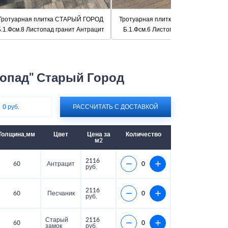
Тротуарная плитка СТАРЫЙ ГОРОД
Тротуарная плитка СТАРЫЙ ГОРОД
.1.Фсм.8 Листопад гранит Антрацит
Б.1.Фсм.6 Листопад гранит Осень
топад" Старый Город
:
0 руб.
РАССЧИТАТЬ С ДОСТАВКОЙ
Толщина,мм
Цвет
Цена за
Количество
м2
2116
60
Антрацит
руб.
2116
60
Песчаник
руб.
Старый
2116
60
замок
руб.