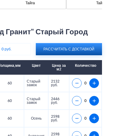
Тайга
Тайга 2
д Гранит" Старый Город
:
0 руб.
РАССЧИТАТЬ С ДОСТАВКОЙ
Толщина,мм
Цвет
Цена за
Количество
м2
Старый
2132
60
замок
руб.
Старый
2446
60
замок
руб.
2598
60
Осень
руб.
2598