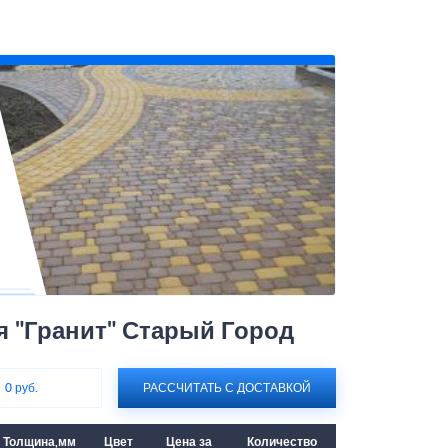
я "Гранит" Старый Город
:
0 руб.
РАССЧИТАТЬ С ДОСТАВКОЙ
Толщина,мм
Цвет
Цена за
Количество