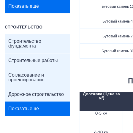
Показать ещё
Бутовый камень 1
Бутовый камень 4
СТРОИТЕЛЬСТВО
Бутовый камень 7
Строительство
фундамента
Бутовый камень 3
Строительные работы
Согласование и
проектирование
П
Дорожное строительство
Доставка (Цена за
м³)
Показать ещё
0-5 км
6-10 км