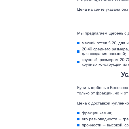
Цена на сайте указана без
Мы предлагаем щебень с д
мелкий отсев 5 20, для 
20 40 среднего размера
для создания насыпей;
крупный, размером 20 70
крупных конструкций из н
Ус
Купить щебень в Волосово 
только от фракции, но и от
Цена с доставкой купленног
фракции камня;
его разновидности — гр
прочности — высокой, ср