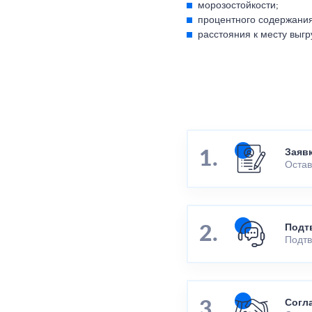
морозостойкости;
процентного содержания
расстояния к месту выгр
Заяв
Остав
Подт
Подтв
Согл