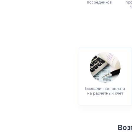
посредников
пр
в
Безналичная оплата
на расчётный счёт
Воз