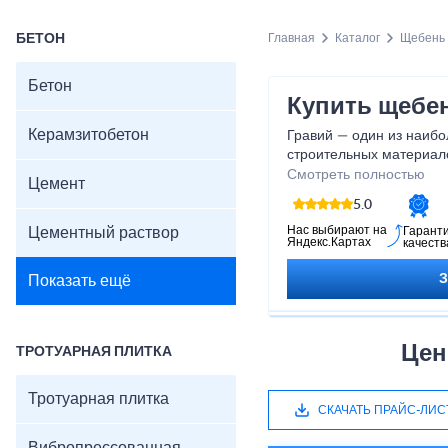
БЕТОН
Главная
Каталог
Щебень
Бетон
Купить щебе
Керамзитобетон
Гравий — один из наиб
строительных материало
изготовления бетона, з
Смотреть полностью
Цемент
строительстве.
5.0
Нас выбирают на
Цементный раствор
Гарант
Яндекс.Картах
качеств
Показать ещё
Цен
ТРОТУАРНАЯ ПЛИТКА
Тротуарная плитка
СКАЧАТЬ ПРАЙС-ЛИС