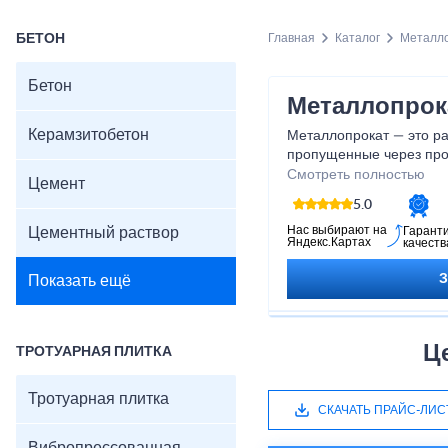
БЕТОН
Главная
Каталог
Металл
Бетон
Металлопрок
Керамзитобетон
Металлопрокат — это ра
пропущенные через про
они обретают определе
Смотреть полностью
Цемент
это: арматура; балка дв
5.0
катанка; квадрат; круг; 
Нас выбирают на
Цементный раствор
Гарант
Яндекс.Картах
качеств
Показать ещё
Ц
ТРОТУАРНАЯ ПЛИТКА
Тротуарная плитка
СКАЧАТЬ ПРАЙС-ЛИС