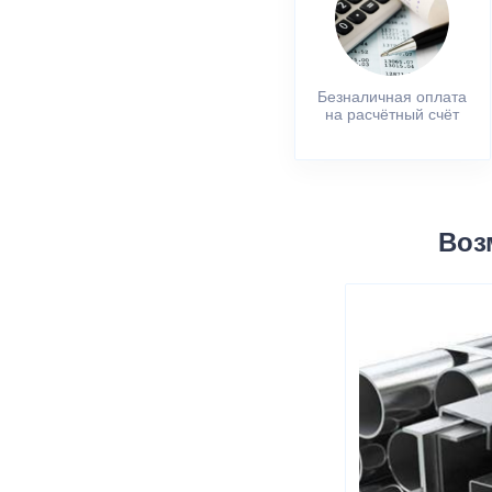
Безналичная оплата
на расчётный счёт
Воз