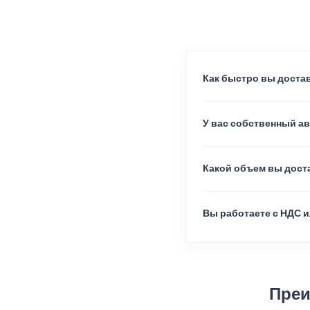
Как быстро вы достав
У вас собственный а
Какой объем вы доста
Вы работаете с НДС и
Преи