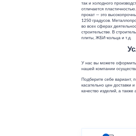
так и холодного производ
отличается пластичностью
прокат — это высокопрочн
1250 градусов. Металлоп
во всех сферах деятельнос
строительстве. В строител
плиты, ЖБИ-кольца и т.д.
Ус
У нас вы можете оформить 
нашей компании осуществл
Подберите себе вариант, 
касательно цен доставки и
качество изделий, а также