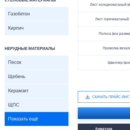
СТЕНОВЫЕ МАТЕРИАЛЫ
Лист холоднокатаный (
Газобетон
Лист горячекатаный 
Кирпич
Полоса (все разме
Проволка вязаль
НЕРУДНЫЕ МАТЕРИАЛЫ
Песок
Швеллер (все
Щебень
Керамзит
СКАЧАТЬ ПРАЙС-ЛИС
ЩПС
Показать ещё
Арматура