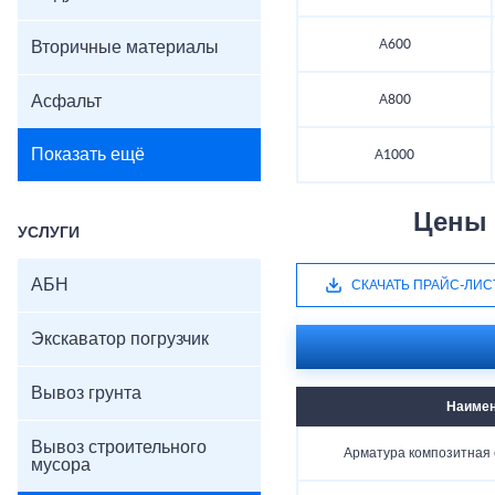
А600
Вторичные материалы
Асфальт
А800
Показать ещё
А1000
Цены 
УСЛУГИ
АБН
СКАЧАТЬ ПРАЙС-ЛИС
Экскаватор погрузчик
Вывоз грунта
Наимен
Вывоз строительного
Арматура композитная 
мусора