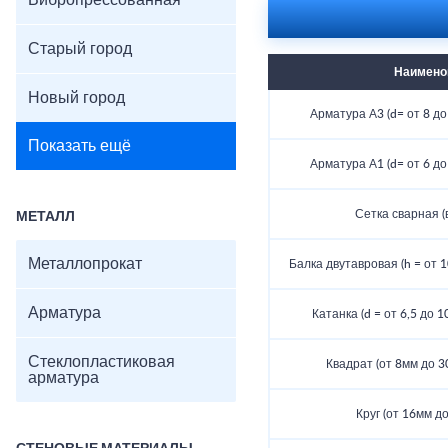
Вибропрессованная
Старый город
Наимено
Новый город
Арматура А3 (d= от 8 до 
Показать ещё
Арматура А1 (d= от 6 до 
Сетка сварная (
МЕТАЛЛ
Металлопрокат
Балка двутавровая (h = от 10
Арматура
Катанка (d = от 6,5 до 1
Стеклопластиковая
Квадрат (от 8мм до 30
арматура
Круг (от 16мм до