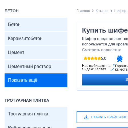
БЕТОН
Главная
Каталог
Шифер
Бетон
Купить шифе
Керамзитобетон
Шифер представляет со
используется для кровл
разные размеры, формы 
Смотреть полностью
Цемент
удобным в использовани
5.0
непресованной асбесто
обеспечивает ему прочн
Нас выбирают на
Цементный раствор
Гарант
Яндекс.Картах
качеств
отлично справляется с з
других атмосферных во
Показать ещё
экологически чистым м
вредных веществ. Он т
звукоизоляцией и тепло
идеальным выбором для
ТРОТУАРНАЯ ПЛИТКА
Приобретая шифер у на
качественный материал,
Тротуарная плитка
годы.
СКАЧАТЬ ПРАЙС-ЛИС