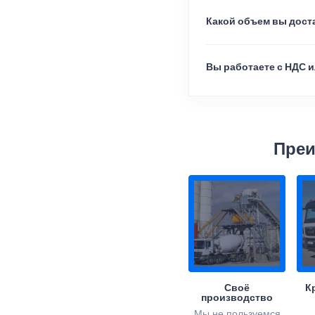
Какой объем вы доста
Вы работаете с НДС и
Преи
Своё
К
производство
Мы не пользуемся