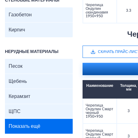
СТЕНОВЫЕ МАТЕРИАЛЫ
Черепица
Ондулин
3.3
cкандинавия
Газобетон
1950×950
Кирпич
Че
НЕРУДНЫЕ МАТЕРИАЛЫ
СКАЧАТЬ ПРАЙС-ЛИС
Песок
Щебень
Наименование
Толщина,
мм
Керамзит
Черепица
Ондулин Смарт
ЩПС
3
черный
1950×950
Показать ещё
Черепица
Ондулин Смарт
3