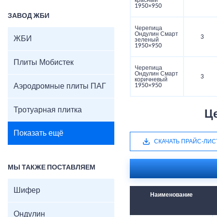
красный
1950×950
ЗАВОД ЖБИ
Черепица
Ондулин Смарт
3
ЖБИ
зеленый
1950×950
Плиты Мобистек
Черепица
Ондулин Смарт
3
коричневый
Аэродромные плиты ПАГ
1950×950
Тротуарная плитка
Ц
Показать ещё
СКАЧАТЬ ПРАЙС-ЛИС
МЫ ТАКЖЕ ПОСТАВЛЯЕМ
Шифер
Наименование
Ондулин