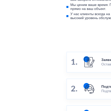
Мы ценим ваше время. 
прямо на ваш объект.
У нас клиенты всегда н
высокий уровень обслуж
Заяв
Остав
Подт
Подтв