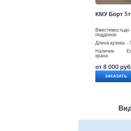
КМУ Борт 5т
Вместимость
до 
поддонов
Длина кузова
Наличие
Е
крана
от 8 000 руб
ЗАКАЗАТЬ
Вид