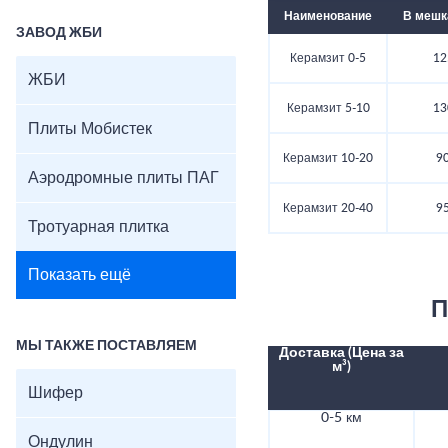
Наименование
В мешка
ЗАВОД ЖБИ
Керамзит 0-5
12
ЖБИ
Керамзит 5-10
13
Плиты Мобистек
Керамзит 10-20
90
Аэродромные плиты ПАГ
Керамзит 20-40
95
Тротуарная плитка
Показать ещё
П
МЫ ТАКЖЕ ПОСТАВЛЯЕМ
Доставка (Цена за
м³)
Шифер
0-5 км
Ондулин