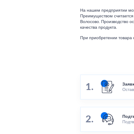
На нашем предприятии мож
Преимуществом считается 
Волосово. Производство о
качества продукта.
При приобретении товара 
Заяв
Остав
Подт
Подтв