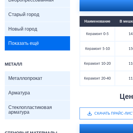
Вибропрессованная
Старый город
Наименование
В мешка
Новый город
Керамзит 0-5
14
Показать ещё
Керамзит 5-10
15
Керамзит 10-20
11
МЕТАЛЛ
Металлопрокат
Керамзит 20-40
11
Арматура
Цен
Стеклопластиковая
арматура
СКАЧАТЬ ПРАЙС-ЛИС