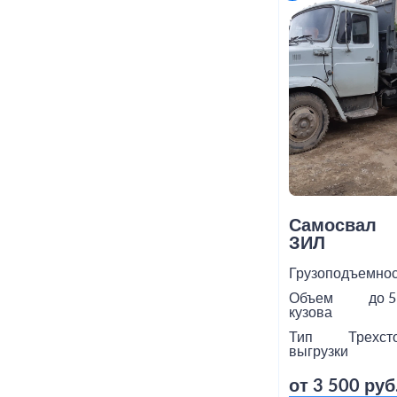
Самосвал
ЗИЛ
Грузоподъемнос
Объем
до 5
кузова
Тип
Трехст
выгрузки
от 3 500 руб