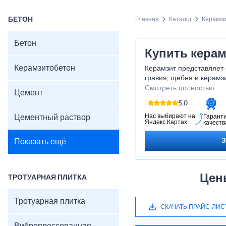
БЕТОН
Главная
Каталог
Керамз
Бетон
Купить керам
Керамзитобетон
Керамзит представляет 
гравия, щебня и керамз
отличается по фракции 
Смотреть полностью
Цемент
5.0
Нас выбирают на
Цементный раствор
Гарант
Яндекс.Картах
качеств
Показать ещё
Цен
ТРОТУАРНАЯ ПЛИТКА
Тротуарная плитка
СКАЧАТЬ ПРАЙС-ЛИС