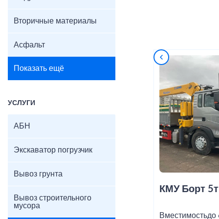
Вторичные материалы
Асфальт
Показать ещё
УСЛУГИ
АБН
Экскаватор погрузчик
Вывоз грунта
КМУ Борт 5т
Вывоз строительного
мусора
Вместимость
до 