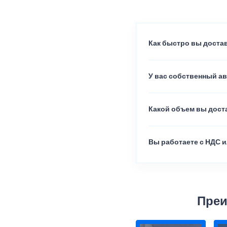
Как быстро вы достав
У вас собственный а
Какой объем вы доста
Вы работаете с НДС и
Преи