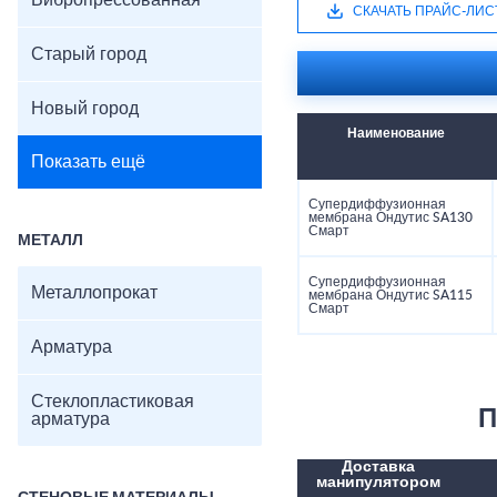
Вибропрессованная
СКАЧАТЬ ПРАЙС-ЛИС
Старый город
Новый город
Наименование
Показать ещё
Супердиффузионная
мембрана Ондутис SA130
Смарт
МЕТАЛЛ
Супердиффузионная
Металлопрокат
мембрана Ондутис SA115
Смарт
Арматура
Стеклопластиковая
П
арматура
Доставка
манипулятором