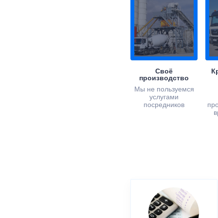
Своё
К
производство
Мы не пользуемся
услугами
посредников
пр
в