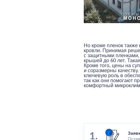
Но кроме пленок также
кровли. Принимая реш
с защитными пленками,
крышей до 60 лет. Така
Кроме того, цены на с
и соразмерны качеству
ключевую роль в обесп
так как они помогают п
комфортный микроклим
Заяв
Остав