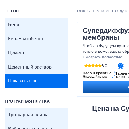
БЕТОН
Главная
Каталог
Ондули
Бетон
Супердиффу
мембраны
Керамзитобетон
Чтобы в будущем крыша
тепло в доме, важно об
Цемент
кровельный пирог. Как п
Смотреть полностью
несколько разновиднос
5.0
Цементный раствор
обеспечить гидрозащиту
звукоизоляцию. В проце
Нас выбирают на
Гарант
Яндекс.Картах
качеств
следить, чтобы укладка
Показать ещё
стороной без нарушени
ТРОТУАРНАЯ ПЛИТКА
Цена на 
Тротуарная плитка