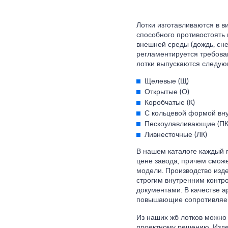
Лотки изготавливаются в в
способного противостоять
внешней среды (дождь, снег
регламентируется требова
лотки выпускаются следую
Щелевые (Щ)
Открытые (О)
Коробчатые (К)
С кольцевой формой вну
Пескоулавливающие (ПК
Ливнесточные (ЛК)
В нашем каталоге каждый 
цене завода, причем сможе
модели. Производство изд
строгим внутренним контр
документами. В качестве 
повышающие сопротивляемо
Из наших жб лотков можно
проектному решению. Изде