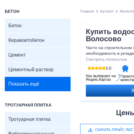
БЕТОН
Главная
Каталог
Железоб
Бетон
Купить водо
Волосово
Керамзитобетон
Часто на строительном 
необходимость в укладк
Цемент
главная задача которых
Смотреть полностью
фундамента от разруш
5.0
Цементный раствор
Наш завод выпускает х
водоотводящих лотков и
Нас выбирают на
Гарант
Яндекс.Картах
качеств
отличающиеся размерам
Показать ещё
прочими свойствами.
ТРОТУАРНАЯ ПЛИТКА
Цены
Тротуарная плитка
СКАЧАТЬ ПРАЙС-ЛИС