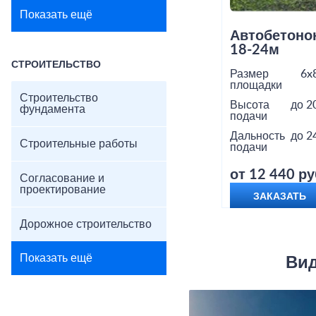
Показать ещё
Автобетоно
18-24м
СТРОИТЕЛЬСТВО
Размер
6x
площадки
Строительство
Высота
до 2
фундамента
подачи
Дальность
до 2
Строительные работы
подачи
от 12 440 ру
Согласование и
проектирование
ЗАКАЗАТЬ
Дорожное строительство
Показать ещё
Вид