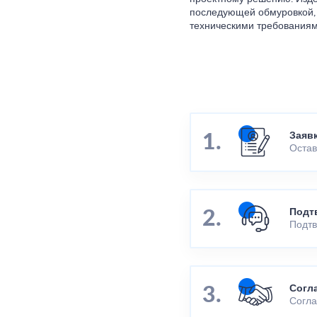
последующей обмуровкой, т
техническими требованиям
Заяв
Остав
Подт
Подтв
Согл
Согла