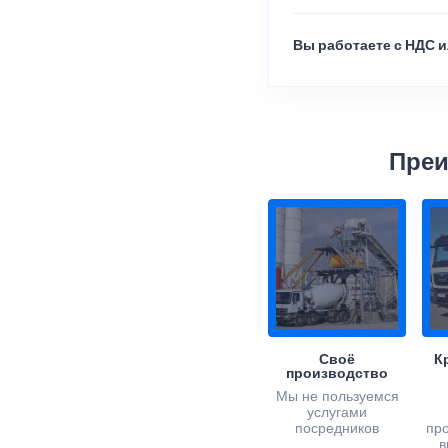
Вы работаете с НДС и
Преи
Своё
К
производство
Мы не пользуемся
услугами
посредников
пр
в